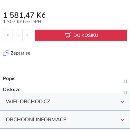
1 581,47 Kč
1 307 Kč bez DPH
Měrná cena:
DO KOŠÍKU
Zeptat se
Popis
Diskuze
Z
WIFI-OBCHOD.CZ
á
p
OBCHODNÍ INFORMACE
a