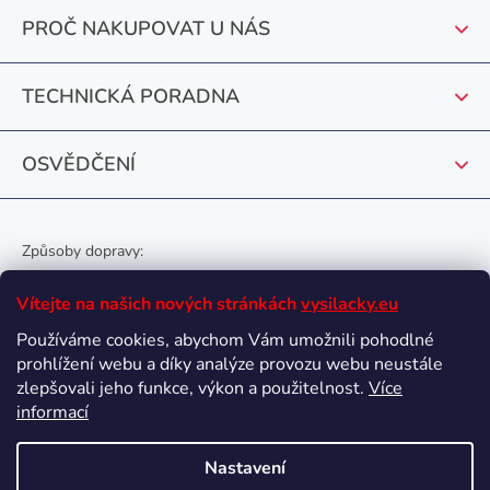
t
PROČ NAKUPOVAT U NÁS
í
TECHNICKÁ PORADNA
OSVĚDČENÍ
Způsoby dopravy:
Vítejte na našich nových stránkách
vysilacky.eu
Používáme cookies, abychom Vám umožnili pohodlné
prohlížení webu a díky analýze provozu webu neustále
Oblíbené způsoby platby:
zlepšovali jeho funkce, výkon a použitelnost.
Více
informací
Nastavení