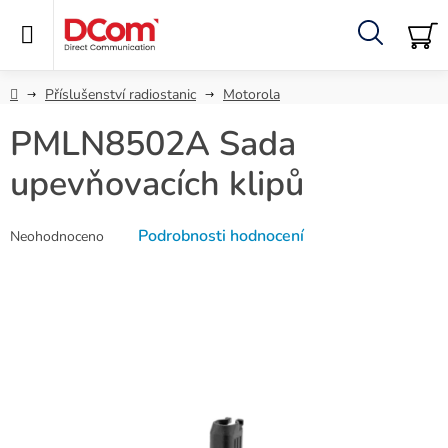
Přejít
na
obsah
Hledat
NÁ
KO
Domů
Příslušenství radiostanic
Motorola
PMLN8502A Sada
upevňovacích klipů
Průměrné
Podrobnosti hodnocení
Neohodnoceno
hodnocení
produktu
je
0,0
z
5
hvězdiček.