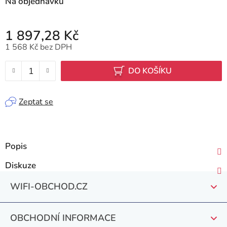
Na objednávku
1 897,28 Kč
1 568 Kč bez DPH
Měrná cena:
DO KOŠÍKU
Zeptat se
Popis
Diskuze
Z
WIFI-OBCHOD.CZ
á
p
OBCHODNÍ INFORMACE
a