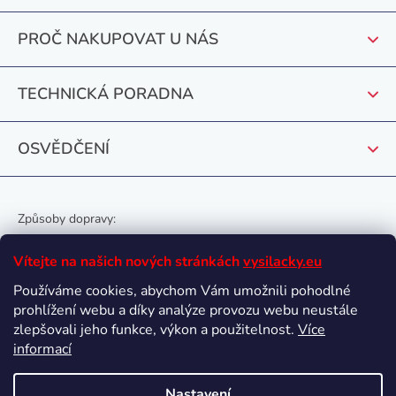
t
PROČ NAKUPOVAT U NÁS
í
TECHNICKÁ PORADNA
OSVĚDČENÍ
Způsoby dopravy:
Vítejte na našich nových stránkách
vysilacky.eu
Používáme cookies, abychom Vám umožnili pohodlné
prohlížení webu a díky analýze provozu webu neustále
Oblíbené způsoby platby:
zlepšovali jeho funkce, výkon a použitelnost.
Více
informací
Nastavení