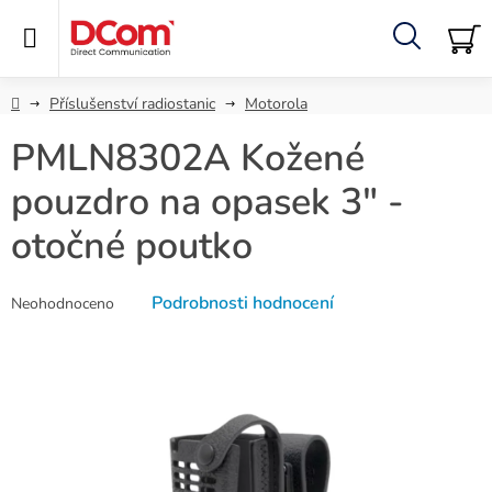
Přejít
na
obsah
Hledat
NÁ
KO
Domů
Příslušenství radiostanic
Motorola
PMLN8302A Kožené
pouzdro na opasek 3" -
otočné poutko
Průměrné
Podrobnosti hodnocení
Neohodnoceno
hodnocení
produktu
je
0,0
z
5
hvězdiček.