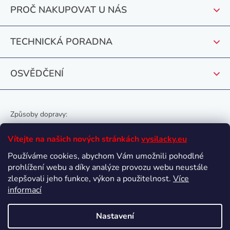
t
PROČ NAKUPOVAT U NÁS
í
TECHNICKÁ PORADNA
OSVĚDČENÍ
Způsoby dopravy:
Vítejte na našich nových stránkách
vysilacky.eu
Používáme cookies, abychom Vám umožnili pohodlné
prohlížení webu a díky analýze provozu webu neustále
Oblíbené způsoby platby:
zlepšovali jeho funkce, výkon a použitelnost.
Více
informací
Nastavení