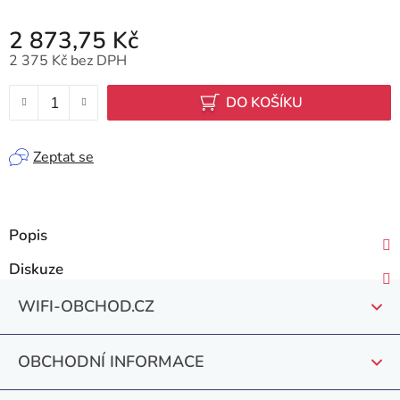
2 873,75 Kč
2 375 Kč bez DPH
Měrná cena:
DO KOŠÍKU
Zeptat se
Popis
Diskuze
Z
WIFI-OBCHOD.CZ
á
p
OBCHODNÍ INFORMACE
a