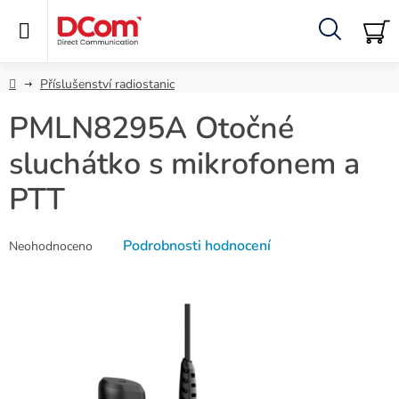
Přejít
na
obsah
Hledat
NÁ
KO
Domů
Příslušenství radiostanic
PMLN8295A Otočné
sluchátko s mikrofonem a
PTT
Průměrné
Podrobnosti hodnocení
Neohodnoceno
hodnocení
produktu
je
0,0
z
5
hvězdiček.