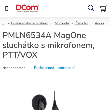
Přejít
na
obsah
Hledat
NÁ
KO
Domů
Příslušenství radiostanic
Motorola
Řada R2
Audio
PMLN6534A MagOne
sluchátko s mikrofonem,
PTT/VOX
Průměrné
Podrobnosti hodnocení
Neohodnoceno
hodnocení
produktu
je
0,0
z
5
hvězdiček.