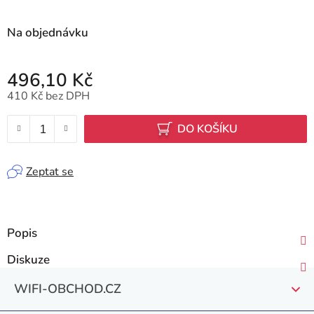
Na objednávku
496,10 Kč
410 Kč bez DPH
Měrná cena:
DO KOŠÍKU
Zeptat se
Popis
Diskuze
Z
WIFI-OBCHOD.CZ
á