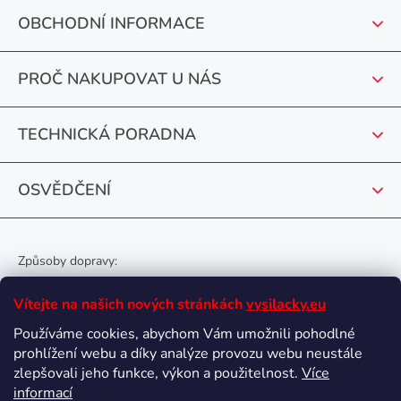
p
OBCHODNÍ INFORMACE
a
t
PROČ NAKUPOVAT U NÁS
í
TECHNICKÁ PORADNA
OSVĚDČENÍ
Způsoby dopravy:
Vítejte na našich nových stránkách
vysilacky.eu
Používáme cookies, abychom Vám umožnili pohodlné
prohlížení webu a díky analýze provozu webu neustále
Oblíbené způsoby platby:
zlepšovali jeho funkce, výkon a použitelnost.
Více
informací