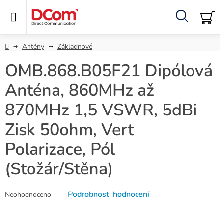
Přejít
na
obsah
Hledat
NÁ
KO
Domů
Antény
Základnové
OMB.868.B05F21 Dipólová
Anténa, 860MHz až
870MHz 1,5 VSWR, 5dBi
Zisk 50ohm, Vert
Polarizace, Pól
(Stožár/Stěna)
Průměrné
Podrobnosti hodnocení
Neohodnoceno
hodnocení
produktu