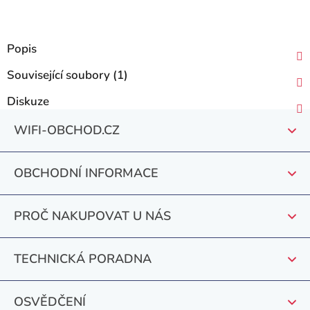
Popis
Související soubory (1)
Diskuze
Z
WIFI-OBCHOD.CZ
á
p
OBCHODNÍ INFORMACE
a
t
PROČ NAKUPOVAT U NÁS
í
TECHNICKÁ PORADNA
OSVĚDČENÍ