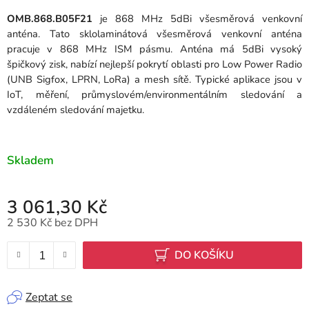
OMB.868.B05F21
je 868 MHz 5dBi všesměrová venkovní
anténa. Tato sklolaminátová všesměrová venkovní anténa
pracuje v 868 MHz ISM pásmu. Anténa má 5dBi vysoký
špičkový zisk, nabízí nejlepší pokrytí oblasti pro Low Power Radio
(UNB Sigfox, LPRN, LoRa) a mesh sítě. Typické aplikace jsou v
IoT, měření, průmyslovém/environmentálním sledování a
vzdáleném sledování majetku.
Skladem
3 061,30 Kč
2 530 Kč bez DPH
Měrná cena:
DO KOŠÍKU
Zeptat se