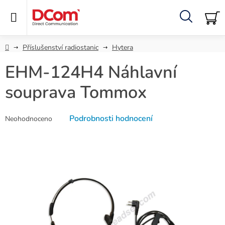
Přejít
na
obsah
Hledat
NÁ
KO
Domů
Příslušenství radiostanic
Hytera
EHM-124H4 Náhlavní
souprava Tommox
Průměrné
Podrobnosti hodnocení
Neohodnoceno
hodnocení
produktu
je
0,0
z
5
hvězdiček.