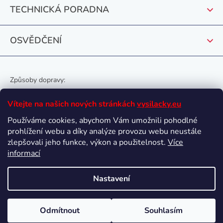
TECHNICKÁ PORADNA
OSVĚDČENÍ
Způsoby dopravy:
Vítejte na našich nových stránkách
vysilacky.eu
Používáme cookies, abychom Vám umožnili pohodlné
prohlížení webu a díky analýze provozu webu neustále
Oblíbené způsoby platby:
zlepšovali jeho funkce, výkon a použitelnost.
Více
informací
Nastavení
Vytvořil Shoptet
Odmítnout
Souhlasím
Copyright 2026
vysilacky.eu
. Všechna práva vyhrazena.