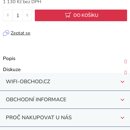
1 130 Kč bez DPH
Měrná cena:
DO KOŠÍKU
Zeptat se
Popis
Diskuze
Z
WIFI-OBCHOD.CZ
á
p
OBCHODNÍ INFORMACE
a
t
PROČ NAKUPOVAT U NÁS
í