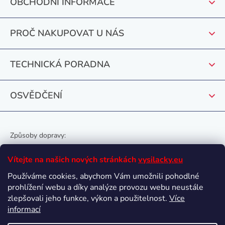
OBCHODNÍ INFORMACE
a
t
PROČ NAKUPOVAT U NÁS
í
TECHNICKÁ PORADNA
OSVĚDČENÍ
Způsoby dopravy:
Vítejte na našich nových stránkách
vysilacky.eu
Používáme cookies, abychom Vám umožnili pohodlné
prohlížení webu a díky analýze provozu webu neustále
Oblíbené způsoby platby:
zlepšovali jeho funkce, výkon a použitelnost.
Více
informací