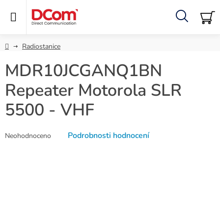
Přejít
na
obsah
Hledat
NÁ
KO
Domů
Radiostanice
MDR10JCGANQ1BN
Repeater Motorola SLR
5500 - VHF
Průměrné
Podrobnosti hodnocení
Neohodnoceno
hodnocení
produktu
je
0,0
z
5
hvězdiček.