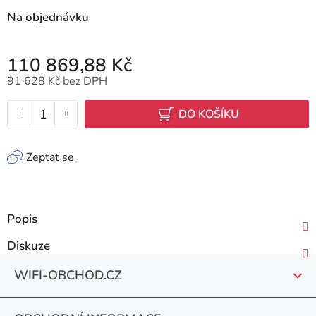
Na objednávku
110 869,88 Kč
91 628 Kč bez DPH
Měrná cena:
DO KOŠÍKU
Zeptat se
Popis
Diskuze
Z
WIFI-OBCHOD.CZ
á
p