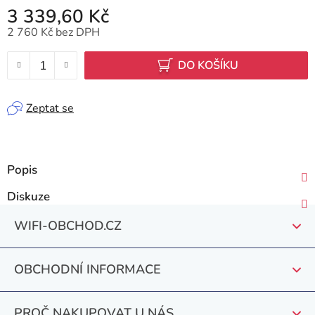
3 339,60 Kč
2 760 Kč bez DPH
Měrná cena:
DO KOŠÍKU
Zeptat se
Popis
Diskuze
Z
WIFI-OBCHOD.CZ
á
p
OBCHODNÍ INFORMACE
a
t
PROČ NAKUPOVAT U NÁS