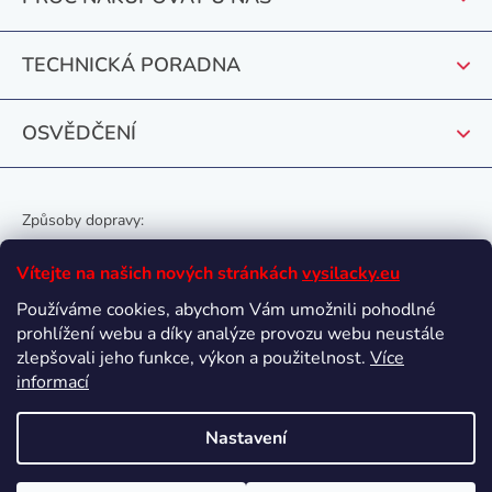
í
TECHNICKÁ PORADNA
OSVĚDČENÍ
Způsoby dopravy:
Vítejte na našich nových stránkách
vysilacky.eu
Používáme cookies, abychom Vám umožnili pohodlné
prohlížení webu a díky analýze provozu webu neustále
Oblíbené způsoby platby:
zlepšovali jeho funkce, výkon a použitelnost.
Více
informací
Nastavení
Vytvořil Shoptet