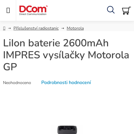
Přejít
na
obsah
Hledat
NÁ
KO
Domů
Příslušenství radiostanic
Motorola
LiIon baterie 2600mAh
IMPRES vysílačky Motorola
GP
Průměrné
Podrobnosti hodnocení
Neohodnoceno
hodnocení
produktu
je
0,0
z
5
hvězdiček.