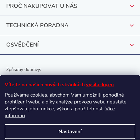
t
PROČ NAKUPOVAT U NÁS
í
TECHNICKÁ PORADNA
OSVĚDČENÍ
Způsoby dopravy:
Vítejte na našich nových stránkách
vysilacky.eu
Používáme cookies, abychom Vám umožnili pohodlné
prohlížení webu a díky analýze provozu webu neustále
Oblíbené způsoby platby:
zlepšovali jeho funkce, výkon a použitelnost.
Více
informací
Nastavení