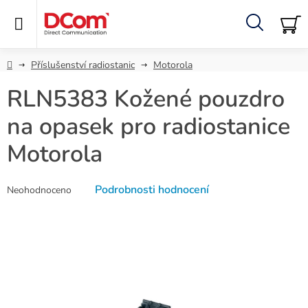
Přejít
na
obsah
Hledat
NÁ
KO
Domů
Příslušenství radiostanic
Motorola
RLN5383 Kožené pouzdro
na opasek pro radiostanice
Motorola
Průměrné
Podrobnosti hodnocení
Neohodnoceno
hodnocení
produktu
je
0,0
z
5
hvězdiček.