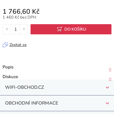
1 766,60 Kč
1 460 Kč bez DPH
Měrná cena:
DO KOŠÍKU
Zeptat se
Popis
Diskuze
Z
WIFI-OBCHOD.CZ
á
p
OBCHODNÍ INFORMACE
a