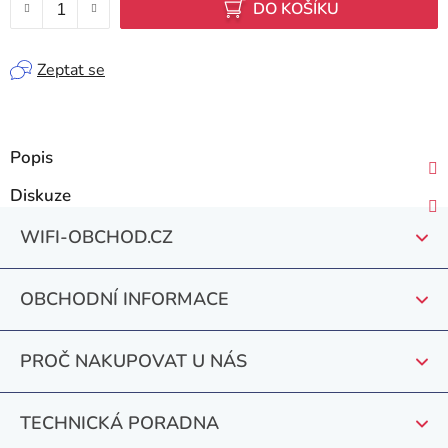
DO KOŠÍKU
Zeptat se
Popis
Diskuze
Z
WIFI-OBCHOD.CZ
á
p
OBCHODNÍ INFORMACE
a
t
PROČ NAKUPOVAT U NÁS
í
TECHNICKÁ PORADNA