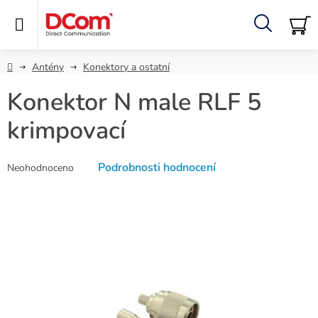
Přejít
na
obsah
Hledat
NÁ
KO
Domů
Antény
Konektory a ostatní
Konektor N male RLF 5
krimpovací
Průměrné
Podrobnosti hodnocení
Neohodnoceno
hodnocení
produktu
je
0,0
z
5
hvězdiček.