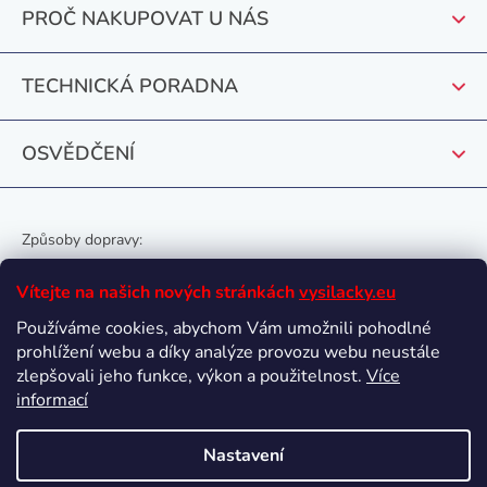
t
PROČ NAKUPOVAT U NÁS
í
TECHNICKÁ PORADNA
OSVĚDČENÍ
Způsoby dopravy:
Vítejte na našich nových stránkách
vysilacky.eu
Používáme cookies, abychom Vám umožnili pohodlné
prohlížení webu a díky analýze provozu webu neustále
Oblíbené způsoby platby:
zlepšovali jeho funkce, výkon a použitelnost.
Více
informací
Nastavení