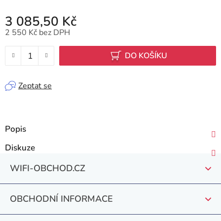
3 085,50 Kč
2 550 Kč bez DPH
Měrná cena:
DO KOŠÍKU
Zeptat se
Popis
Diskuze
Z
WIFI-OBCHOD.CZ
á
p
OBCHODNÍ INFORMACE
a