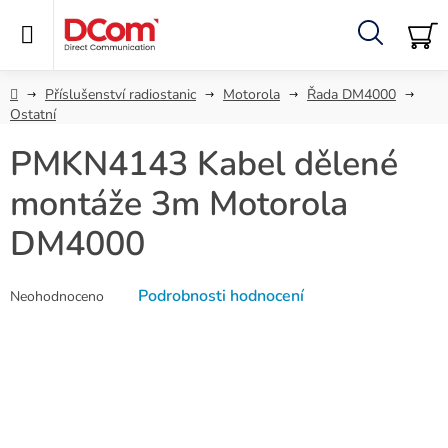
Přejít
na
obsah
Hledat
NÁ
KO
Domů
Příslušenství radiostanic
Motorola
Řada DM4000
Ostatní
PMKN4143 Kabel dělené
montáže 3m Motorola
DM4000
Průměrné
Podrobnosti hodnocení
Neohodnoceno
hodnocení
produktu
je
0,0
z
5
hvězdiček.