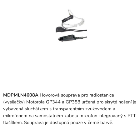
hvězdiček.
MDPMLN4608A
Hovorová souprava pro radiostanice
(vysílačky) Motorola GP344 a GP388 určená pro skryté nošení je
vybavená sluchátkem s transparentním zvukovodem a
mikrofonem na samostatném kabelu mikrofon integrovaný s PTT
tlačítkem. Souprava je dostupná pouze v černé barvě.