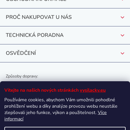
a
t
PROČ NAKUPOVAT U NÁS
í
TECHNICKÁ PORADNA
OSVĚDČENÍ
Způsoby dopravy:
Vítejte na našich nových stránkách
vysilacky.eu
Používáme cookies, abychom Vám umožnili pohodlné
prohlížení webu a díky analýze provozu webu neustále
Oblíbené způsoby platby:
zlepšovali jeho funkce, výkon a použitelnost.
Více
informací