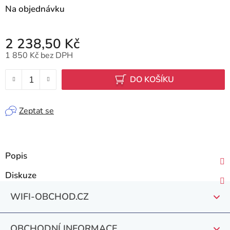
Na objednávku
2 238,50 Kč
1 850 Kč bez DPH
Měrná cena:
DO KOŠÍKU
Zeptat se
Popis
Diskuze
Z
WIFI-OBCHOD.CZ
á
p
OBCHODNÍ INFORMACE