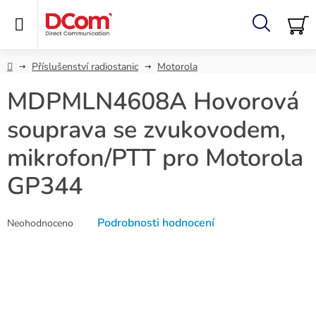
Přejít
na
obsah
Hledat
NÁ
KO
Domů
Příslušenství radiostanic
Motorola
MDPMLN4608A Hovorová
souprava se zvukovodem,
mikrofon/PTT pro Motorola
GP344
Průměrné
Podrobnosti hodnocení
Neohodnoceno
hodnocení
produktu
je
0,0
z
5