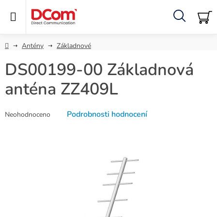
Přejít
na
obsah
Hledat
NÁ
KO
Domů
Antény
Základnové
DS00199-00 Základnová
anténa ZZ409L
Průměrné
Podrobnosti hodnocení
Neohodnoceno
hodnocení
produktu
je
0,0
z
5
hvězdiček.