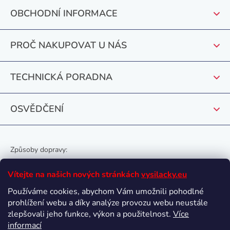
p
OBCHODNÍ INFORMACE
a
t
PROČ NAKUPOVAT U NÁS
í
TECHNICKÁ PORADNA
OSVĚDČENÍ
Způsoby dopravy:
Vítejte na našich nových stránkách
vysilacky.eu
Používáme cookies, abychom Vám umožnili pohodlné
prohlížení webu a díky analýze provozu webu neustále
Oblíbené způsoby platby:
zlepšovali jeho funkce, výkon a použitelnost.
Více
informací