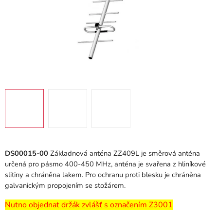
DS00015-00
Základnová anténa ZZ409L je směrová anténa
určená pro pásmo 400-450 MHz, anténa je svařena z hliníkové
slitiny a chráněna lakem. Pro ochranu proti blesku je chráněna
galvanickým propojením se stožárem.
Nutno objednat držák zvlášť s označením Z3001