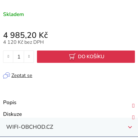
Skladem
4 985,20 Kč
4 120 Kč bez DPH
Měrná cena:
DO KOŠÍKU
Zeptat se
Popis
Diskuze
Z
WIFI-OBCHOD.CZ
á