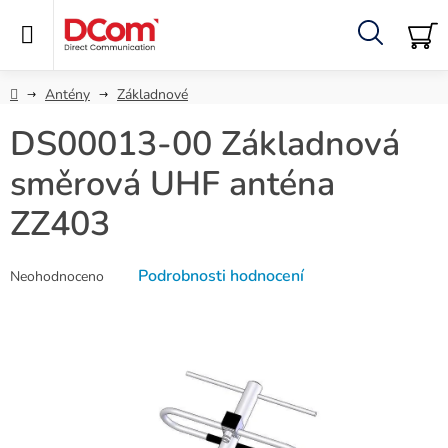
Přejít
na
obsah
Hledat
NÁ
KO
Domů
Antény
Základnové
DS00013-00 Základnová
směrová UHF anténa
ZZ403
Průměrné
Podrobnosti hodnocení
Neohodnoceno
hodnocení
produktu
je
0,0
z
5
hvězdiček.