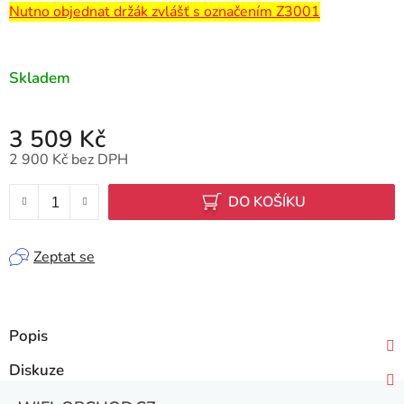
Nutno objednat držák zvlášť s označením Z3001
Skladem
3 509 Kč
2 900 Kč bez DPH
Měrná cena:
DO KOŠÍKU
Zeptat se
Popis
Diskuze
Z