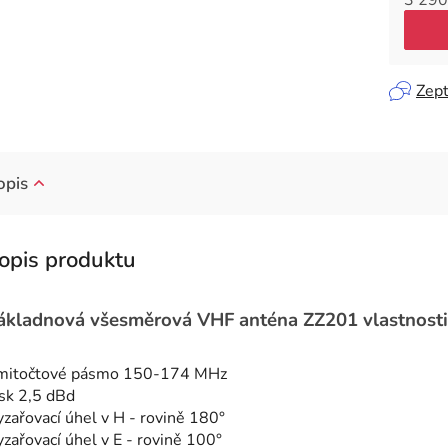
Měrná
Zept
opis
ákladnová všesměrová VHF anténa ZZ201 vlastnosti
mitočtové pásmo 150-174 MHz
sk 2,5 dBd
zařovací úhel v H - rovině 180°
zařovací úhel v E - rovině 100°