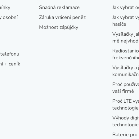
ínky
Snadná reklamace
Jak vybrat 
y osobní
Záruka vrácení peněz
Jak vybrat v
hasiče
Možnost zápůjčky
Vysílačky ja
mě nejvhod
Radiostanic
telefonu
frekvenční
í + ceník
Vysílačky a 
komunikační
Proč používa
vaší firmě
Proč LTE vy
technologie
Výhody digi
technologi
Baterie pro