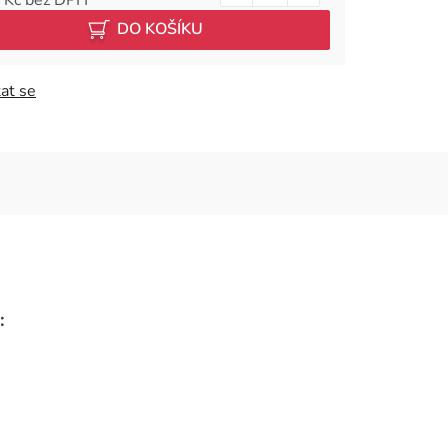
 cena:
DO KOŠÍKU
at se
: