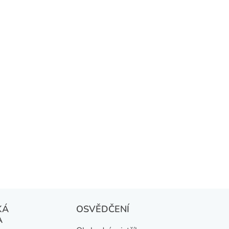
KÁ
OSVĚDČENÍ
A