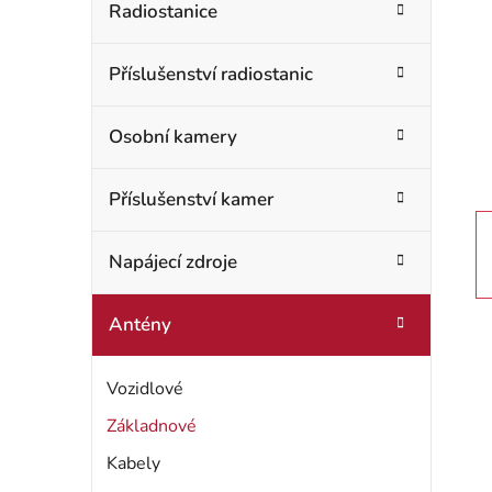
t
Radiostanice
o
r
r
Příslušenství radiostanic
i
a
e
n
Osobní kamery
n
Příslušenství kamer
í
p
Napájecí zdroje
a
Antény
n
Vozidlové
e
Základnové
l
Kabely