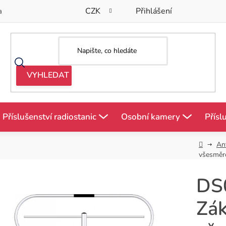
CZK
Přihlášení
a
Příslušenství radiostanic
Osobní kamery
Přísl
Domů
An
všesměr
DS
Zá