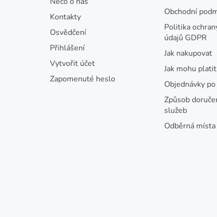
Něco o nás
p
Obchodní podm
Kontakty
a
Politika ochran
Osvědčení
údajů GDPR
t
Přihlášení
Jak nakupovat
í
Vytvořit účet
Jak mohu platit
Zapomenuté heslo
Objednávky po 
Způsob doručen
služeb
Odběrná místa