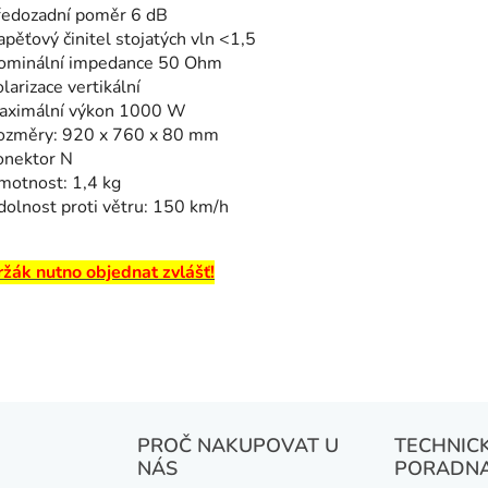
ředozadní poměr 6 dB
pěťový činitel stojatých vln <1,5
ominální impedance 50 Ohm
larizace vertikální
aximální výkon 1000 W
ozměry: 920 x 760 x 80 mm
onektor N
motnost: 1,4 kg
olnost proti větru: 150 km/h
ržák nutno objednat zvlášť!
PROČ NAKUPOVAT U
TECHNIC
NÁS
PORADN