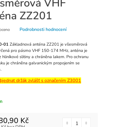
esměrová VHF
téna ZZ201
né
Podrobnosti hodnocení
oceno
ní
u
0-01
Základnová anténa ZZ201 je všesměrová
rčená pro pásmo VHF 150-174 MHz, anténa je
 hliníkové slitiny a chráněna lakem. Pro ochranu
esku je chráněna galvanickým propojením se
.
k.
bjednat držák zvlášť s označením Z3001
m
80,90 Kč
 Kč bez DPH