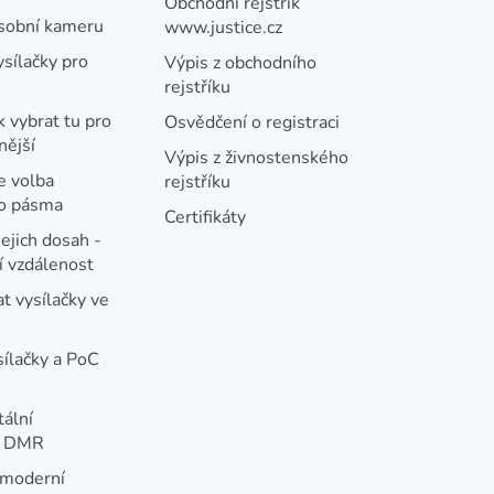
Obchodní rejstřík
osobní kameru
www.justice.cz
ysílačky pro
Výpis z obchodního
rejstříku
k vybrat tu pro
Osvědčení o registraci
nější
Výpis z živnostenského
e volba
rejstříku
ho pásma
Certifikáty
jejich dosah -
 vzdálenost
t vysílačky ve
sílačky a PoC
tální
e DMR
 moderní