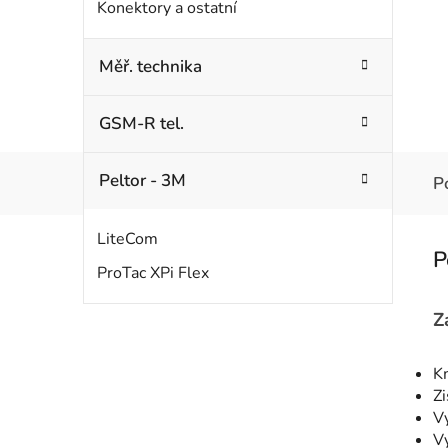
Konektory a ostatní
Měř. technika
GSM-R tel.
Peltor - 3M
P
LiteCom
ProTac XPi Flex
Z
K
Zi
Vy
Vy