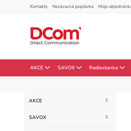
Přejít
Kontakty
Nezávazná poptávka
Moje objednávk
na
obsah
AKCE
SAVOX
Radiostanice
P
K
Přeskočit
AKCE
kategorie
a
o
t
SAVOX
s
e
g