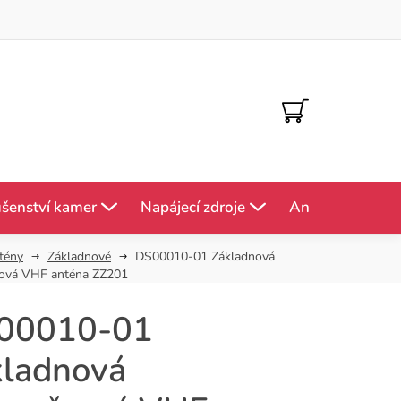
NÁKUPNÍ
KOŠÍK
ušenství kamer
Napájecí zdroje
Antény
Mě
tény
Základnové
DS00010-01 Základnová
ová VHF anténa ZZ201
00010-01
kladnová