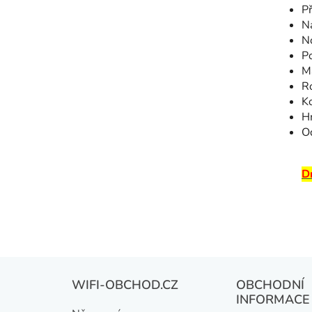
P
Na
N
Po
M
R
K
H
Od
D
Z
WIFI-OBCHOD.CZ
OBCHODNÍ
á
INFORMACE