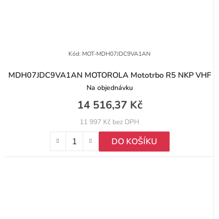
Kód:
MOT-MDH07JDC9VA1AN
MDH07JDC9VA1AN MOTOROLA Mototrbo R5 NKP VHF
Na objednávku
14 516,37 Kč
11 997 Kč bez DPH
DO KOŠÍKU