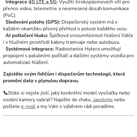
Integrace
4G LTE a 5G
:
Využití širokopásmových sítí pro
přenos videa, telemetrie a neomezený dosah komunikace
(PoC).
Sledování polohy (GPS):
Dispečerský systém má v
každém okamžiku přesný přehled o poloze každého vozu.
AI potlačení hluku:
Špičková srozumitelnost hlášení řidiče
i v hlučném prostředí kabiny tramvaje nebo autobusu.
Systémová integrace:
Radiostanice Hytera umožňují
propojení s palubními počítači a dalšími systémy vozidla pro
automatizaci hlášení.
Zajistěte svým řidičům i dispečerům technologii, která
promění data v plynulou dopravu.
📞
Stále si nejste jistí, jaký konkrétní model vysílačky nebo
osobní kamery vybrat? Napište do chatu,
zavolejte
nebo
pošlete
e-mail
a my Vám s výběrem rádi poradíme.