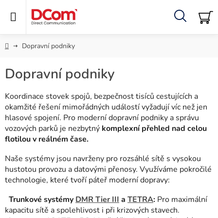
Přejít
na
obsah
Hledat
NÁ
KO
Domů
Dopravní podniky
Dopravní podniky
Koordinace stovek spojů, bezpečnost tisíců cestujících a
okamžité řešení mimořádných událostí vyžadují víc než jen
hlasové spojení. Pro moderní dopravní podniky a správu
vozových parků je nezbytný
komplexní přehled nad celou
flotilou v reálném čase.
Naše systémy jsou navrženy pro rozsáhlé sítě s vysokou
hustotou provozu a datovými přenosy. Využíváme pokročilé
technologie, které tvoří páteř moderní dopravy:
Trunkové systémy
DMR Tier III
a
TETRA
:
Pro maximální
kapacitu sítě a spolehlivost i při krizových stavech.