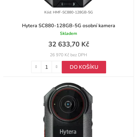
t
Kód:
HMF-SC880-128GB-5G
ů
Hytera SC880-128GB-5G osobní kamera
Skladem
32 633,70 Kč
26 970 Kč bez DPH
DO KOŠÍKU