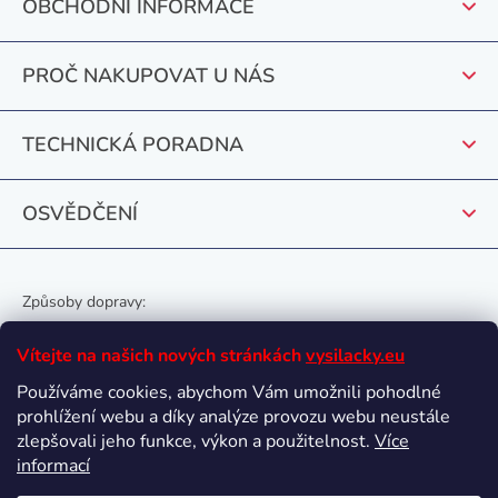
r
OBCHODNÍ INFORMACE
a
v
t
k
PROČ NAKUPOVAT U NÁS
y
í
v
ý
TECHNICKÁ PORADNA
p
i
OSVĚDČENÍ
s
u
Způsoby dopravy:
Vítejte na našich nových stránkách
vysilacky.eu
Používáme cookies, abychom Vám umožnili pohodlné
prohlížení webu a díky analýze provozu webu neustále
Oblíbené způsoby platby:
zlepšovali jeho funkce, výkon a použitelnost.
Více
informací