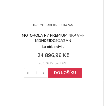
Kód:
MOT-MDH06JDC9XA2AN
MOTOROLA R7 PREMIUM NKP VHF
MDH06JDC9XA2AN
Na objednávku
24 896,96 Kč
20 576 Kč bez DPH
DO KOŠÍKU