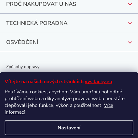
PROČ NAKUPOVAT U NÁS
í
TECHNICKÁ PORADNA
OSVĚDČENÍ
Způsoby dopravy:
Vítejte na našich nových stránkách
vysilacky.eu
Používáme cookies, abychom Vám umožnili pohodlné
prohlížení webu a díky analýze provozu webu neustále
Oblíbené způsoby platby:
zlepšovali jeho funkce, výkon a použitelnost.
Více
informací
Nastavení
Vytvořil Shoptet