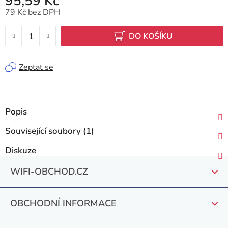
95,59 Kč
79 Kč bez DPH
Měrná cena:
DO KOŠÍKU
Zeptat se
Popis
Související soubory (1)
Diskuze
Z
WIFI-OBCHOD.CZ
á
p
OBCHODNÍ INFORMACE
a
t