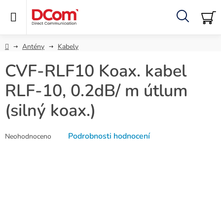
Přejít
na
obsah
Hledat
NÁ
KO
Domů
Antény
Kabely
CVF-RLF10 Koax. kabel
RLF-10, 0.2dB/ m útlum
(silný koax.)
Průměrné
Podrobnosti hodnocení
Neohodnoceno
hodnocení
produktu
je
0,0
z
5
hvězdiček.