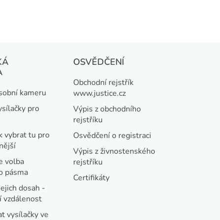
KÁ
OSVĚDČENÍ
A
Obchodní rejstřík
osobní kameru
www.justice.cz
ysílačky pro
Výpis z obchodního
rejstříku
k vybrat tu pro
Osvědčení o registraci
nější
Výpis z živnostenského
e volba
rejstříku
ho pásma
Certifikáty
jejich dosah -
 vzdálenost
t vysílačky ve