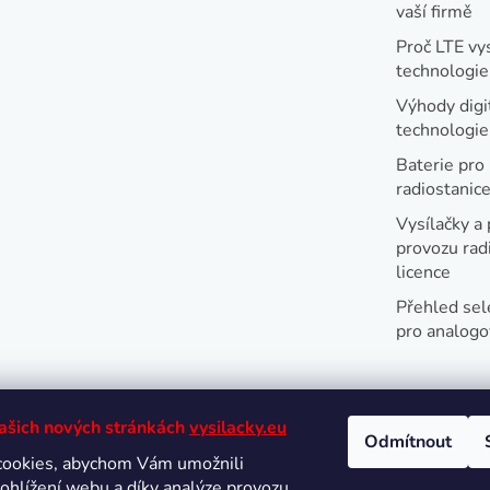
vaší firmě
Proč LTE vy
technologie
Výhody digi
technologi
Baterie pro
radiostanic
Vysílačky a 
provozu radi
licence
Přehled sel
pro analogo
našich nových stránkách
vysilacky.eu
Odmítnout
cookies, abychom Vám umožnili
Oblíbené 
ohlížení webu a díky analýze provozu