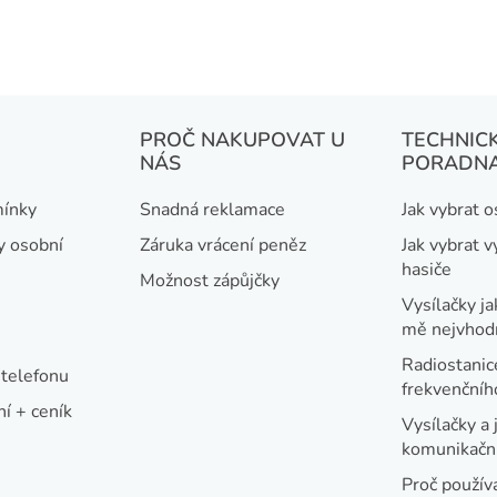
PROČ NAKUPOVAT U
TECHNIC
NÁS
PORADN
ínky
Snadná reklamace
Jak vybrat 
y osobní
Záruka vrácení peněz
Jak vybrat v
hasiče
Možnost zápůjčky
Vysílačky ja
mě nejvhod
Radiostanic
telefonu
frekvenční
í + ceník
Vysílačky a 
komunikační
Proč používa