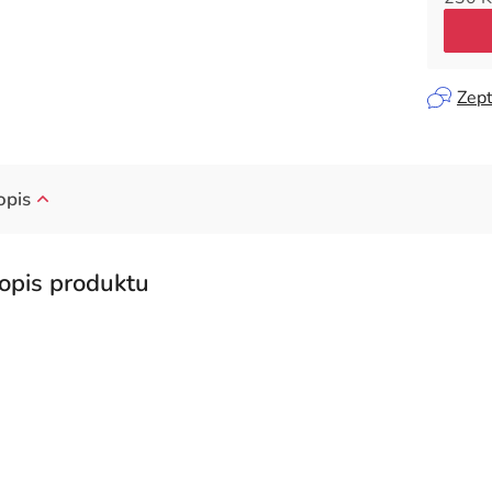
Měrná
Zept
opis