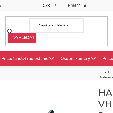
CZK
Přihlášení
a
Příslušenství radiostanic
Osobní kamery
Přísl
Domů
Pří
Anténa 
HA
VH