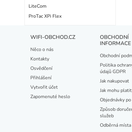
LiteCom
ProTac XPi Flex
Z
WIFI-OBCHOD.CZ
OBCHODNÍ
á
INFORMACE
Něco o nás
p
Obchodní podm
Kontakty
a
Politika ochran
Osvědčení
údajů GDPR
t
Přihlášení
Jak nakupovat
í
Vytvořit účet
Jak mohu platit
Zapomenuté heslo
Objednávky po 
Způsob doručen
služeb
Odběrná místa