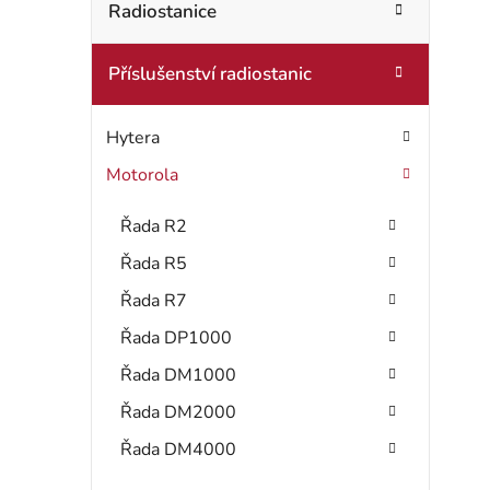
t
Radiostanice
o
r
r
Příslušenství radiostanic
i
a
e
n
Hytera
n
Motorola
í
Řada R2
p
Řada R5
a
Řada R7
Řada DP1000
n
Řada DM1000
e
Řada DM2000
l
Řada DM4000