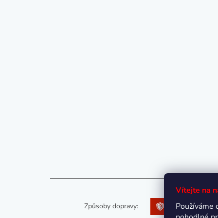
Vítejte na 
Používáme 
Způsoby dopravy:
pohodlné pr