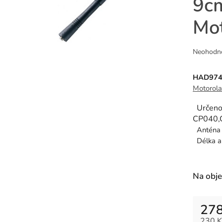
9cm
Mo
Průměr
Neohodn
hodnoce
produkt
HAD97
je
Motorol
0,0
z
Určeno
5
CP040,
hvězdiče
Anténa 
Délka 
Na obj
278
230 K