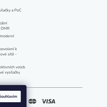
sílačky a PoC
tální
e DMR
 moderní
e
povolení k
ové sítě -
ektivních voleb
vé vysílačky
Souhlasím
způsoby platby: