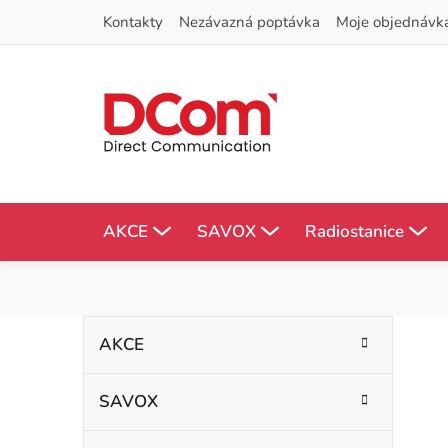
Přejít
Kontakty
Nezávazná poptávka
Moje objednávk
na
obsah
AKCE
SAVOX
Radiostanice
P
K
Přeskočit
AKCE
kategorie
a
o
t
SAVOX
s
e
g