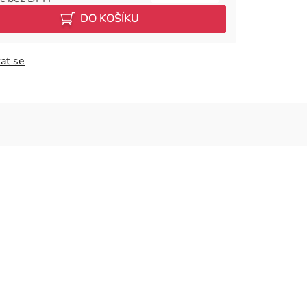
 cena:
DO KOŠÍKU
at se