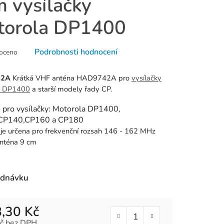
 vysílačky
torola DP1400
né
Podrobnosti hodnocení
oceno
ní
u
42A
Krátká VHF anténa HAD9742A pro
vysílačky
a DP1400
a starší modely řady CP.
 pro vysílačky: Motorola DP1400,
CP140,CP160 a CP180
k.
je určena pro frekvenční rozsah 146 - 162 MHz
anténa 9 cm
ednávku
,30 Kč
č bez DPH