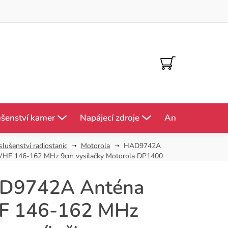
NÁKUPNÍ
KOŠÍK
ušenství kamer
Napájecí zdroje
Antény
Mě
slušenství radiostanic
Motorola
HAD9742A
VHF 146-162 MHz 9cm vysílačky Motorola DP1400
D9742A Anténa
F 146-162 MHz