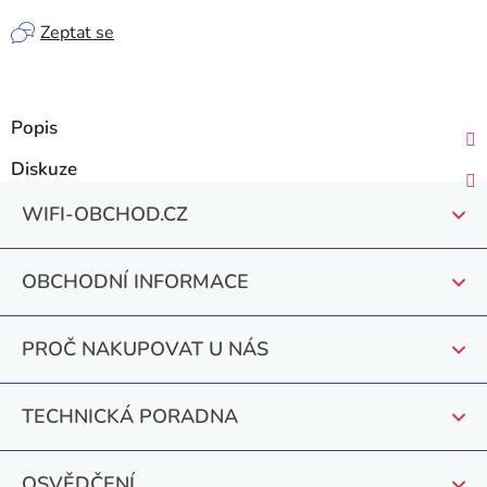
Zeptat se
Popis
Diskuze
Z
WIFI-OBCHOD.CZ
á
p
OBCHODNÍ INFORMACE
a
t
PROČ NAKUPOVAT U NÁS
í
TECHNICKÁ PORADNA
OSVĚDČENÍ