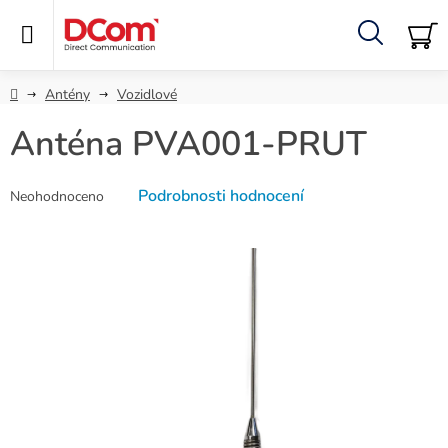
Přejít
na
obsah
Hledat
NÁ
KO
Domů
Antény
Vozidlové
Anténa PVA001-PRUT
Průměrné
Podrobnosti hodnocení
Neohodnoceno
hodnocení
produktu
je
0,0
z
5
hvězdiček.