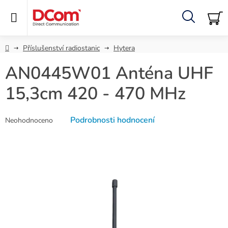
Přejít
na
obsah
Hledat
NÁ
KO
Domů
Příslušenství radiostanic
Hytera
AN0445W01 Anténa UHF
15,3cm 420 - 470 MHz
Průměrné
Podrobnosti hodnocení
Neohodnoceno
hodnocení
produktu
je
0,0
z
5
hvězdiček.