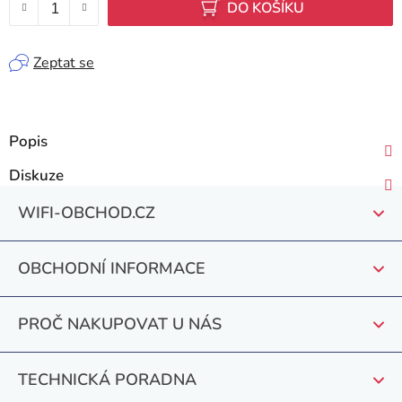
DO KOŠÍKU
Zeptat se
Popis
Diskuze
Z
WIFI-OBCHOD.CZ
á
p
OBCHODNÍ INFORMACE
a
t
PROČ NAKUPOVAT U NÁS
í
TECHNICKÁ PORADNA